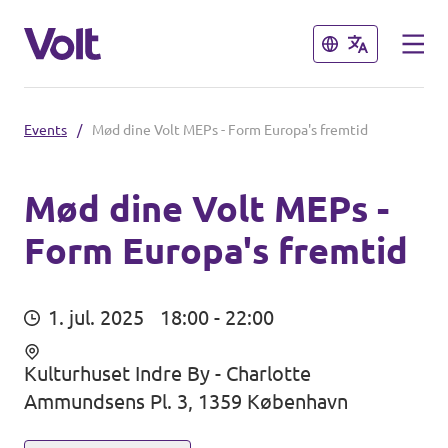
Luk
Luk
Events
/
Mød dine Volt MEPs - Form Europa's fremtid
Vælg et sprog
Dansk
Mød dine Volt MEPs -
Form Europa's fremtid
Politikker
Personer
Hovedorganisationen
1. jul. 2025
18:00 - 22:00
Volt Europa
Kulturhuset Indre By - Charlotte
Nyheder
Ammundsens Pl. 3, 1359 København
Demokratisk Repræsentation
Begivenheder