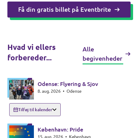
Få din gratis billet på Eventbrite
Hvad vi ellers
Alle
forbereder...
begivenheder
Odense: Flyering & Sjov
8. aug. 2026
•
Odense
Tilføj til kalender
København: Pride
15. aug. 2026
•
København