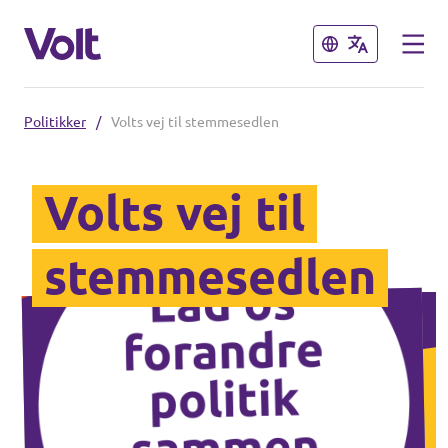
Luk
Luk
Politikker
/
Volts vej til stemmesedlen
Vælg et sprog
Dansk
Volts vej til
Politikker
stemmesedlen
Personer
Hovedorganisationen
Volt Europa
Nyheder
Demokratisk Repræsentation
Begivenheder