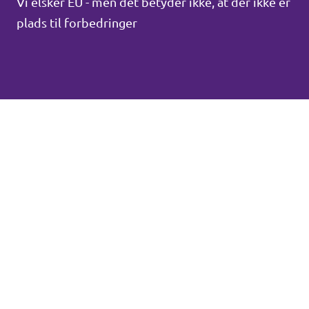
Vi elsker EU - men det betyder ikke, at der ikke er
plads til forbedringer