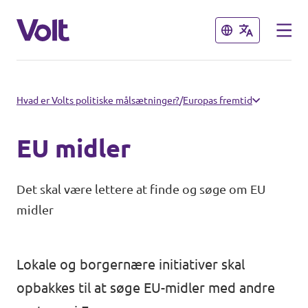
Luk
Luk
Vælg et sprog
Hvad er Volts politiske målsætninger?
/
Europas fremtid
Dansk
EU midler
Politikker
Det skal være lettere at finde og søge om EU
Personer
midler
Hovedorganisationen
Volt Europa
Nyheder
Lokale og borgernære initiativer skal
Demokratisk Repræsentation
opbakkes til at søge EU-midler med andre
Begivenheder