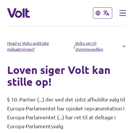
Luk
Luk
Vælg et sprog
Hvad er Volts politiske
Volts vej til
/
målsætninger?
stemmesedlen
Dansk
Loven siger Volt kan
Politikker
stille op!
Personer
Hovedorganisationen
§ 10. Partier (...) der ved det sidst afholdte valg til
Volt Europa
Europa-Parlamentet har opnået repræsentation i
Nyheder
Europa-Parlamentet (...) har ret til at deltage i
Demokratisk Repræsentation
Europa-Parlamentsvalg.
Begivenheder